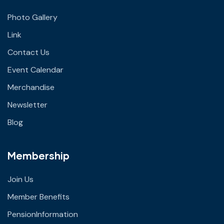
Photo Gallery
Link
Contact Us
Event Calendar
Merchandise
Newsletter
Blog
Membership
Join Us
Member Benefits
PensionInformation