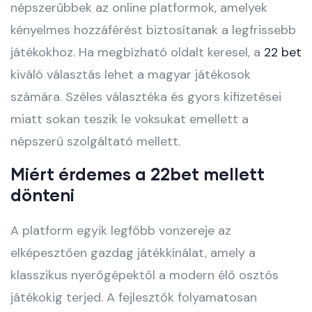
népszerűbbek az online platformok, amelyek
kényelmes hozzáférést biztosítanak a legfrissebb
játékokhoz. Ha megbízható oldalt keresel, a
22 bet
kiváló választás lehet a magyar játékosok
számára. Széles választéka és gyors kifizetései
miatt sokan teszik le voksukat emellett a
népszerű szolgáltató mellett.
Miért érdemes a 22bet mellett
dönteni
A platform egyik legfőbb vonzereje az
elképesztően gazdag játékkínálat, amely a
klasszikus nyerőgépektől a modern élő osztós
játékokig terjed. A fejlesztők folyamatosan