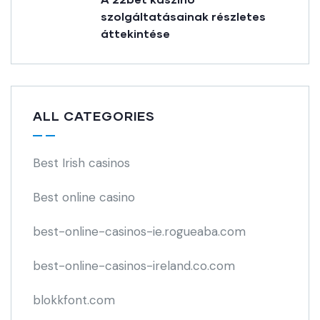
szolgáltatásainak részletes
áttekintése
ALL CATEGORIES
Best Irish casinos
Best online casino
best-online-casinos-ie.rogueaba.com
best-online-casinos-ireland.co.com
blokkfont.com