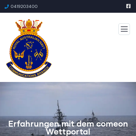
0419203400
Erfahrungen mit dem comeon
Wettportal