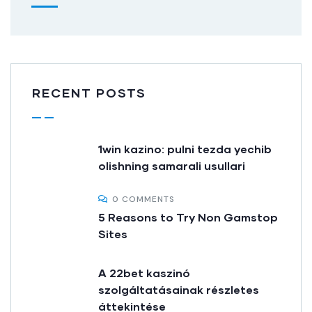
RECENT POSTS
1win kazino: pulni tezda yechib
olishning samarali usullari
0 COMMENTS
5 Reasons to Try Non Gamstop
Sites
A 22bet kaszinó
szolgáltatásainak részletes
áttekintése