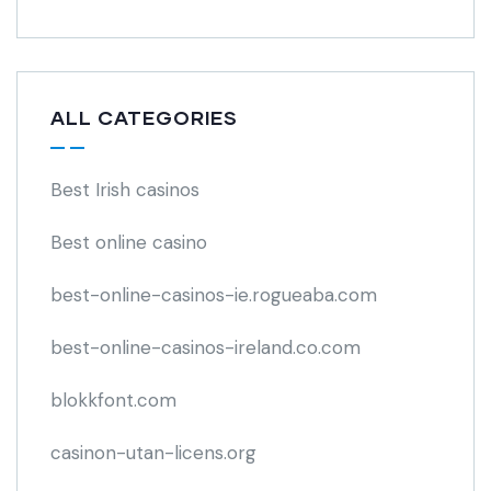
ALL CATEGORIES
Best Irish casinos
Best online casino
best-online-casinos-ie.rogueaba.com
best-online-casinos-ireland.co.com
blokkfont.com
casinon-utan-licens.org