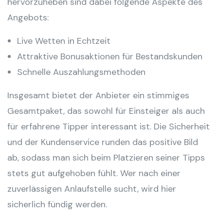
hervorzuheben sind dabei folgende Aspekte des
Angebots:
Live Wetten in Echtzeit
Attraktive Bonusaktionen für Bestandskunden
Schnelle Auszahlungsmethoden
Insgesamt bietet der Anbieter ein stimmiges
Gesamtpaket, das sowohl für Einsteiger als auch
für erfahrene Tipper interessant ist. Die Sicherheit
und der Kundenservice runden das positive Bild
ab, sodass man sich beim Platzieren seiner Tipps
stets gut aufgehoben fühlt. Wer nach einer
zuverlässigen Anlaufstelle sucht, wird hier
sicherlich fündig werden.