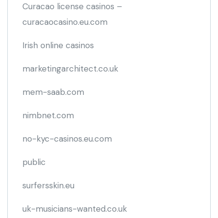
Curacao license casinos –
curacaocasino.eu.com
Irish online casinos
marketingarchitect.co.uk
mem-saab.com
nimbnet.com
no-kyc-casinos.eu.com
public
surfersskin.eu
uk-musicians-wanted.co.uk