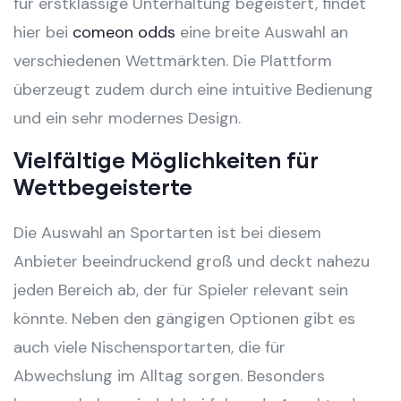
für erstklassige Unterhaltung begeistert, findet
hier bei
comeon odds
eine breite Auswahl an
verschiedenen Wettmärkten. Die Plattform
überzeugt zudem durch eine intuitive Bedienung
und ein sehr modernes Design.
Vielfältige Möglichkeiten für
Wettbegeisterte
Die Auswahl an Sportarten ist bei diesem
Anbieter beeindruckend groß und deckt nahezu
jeden Bereich ab, der für Spieler relevant sein
könnte. Neben den gängigen Optionen gibt es
auch viele Nischensportarten, die für
Abwechslung im Alltag sorgen. Besonders