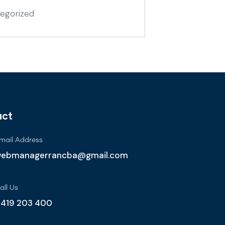
egorized
act
mail Address
ebmanagerrancba@gmail.com
all Us
419 203 400