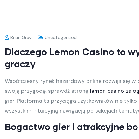
Brian Gray
Uncategorized
Dlaczego Lemon Casino to wy
graczy
Współczesny rynek hazardowy online rozwija się w
swoją przygodę, sprawdź stronę
lemon casino zalog
gier. Platforma ta przyciąga użytkowników nie tylk
wszystkim intuicyjną nawigacją po sekcjach tematy
Bogactwo gier i atrakcyjne b