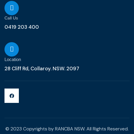
Call Us
0419 203 400
Location
28 Cliff Rd, Collaroy. NSW. 2097
© 2023 Copyrights by RANCBA NSW. All Rights Reserved.