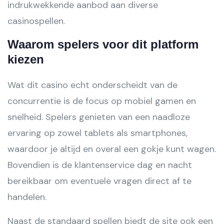
indrukwekkende aanbod aan diverse
casinospellen.
Waarom spelers voor dit platform
kiezen
Wat dit casino echt onderscheidt van de
concurrentie is de focus op mobiel gamen en
snelheid. Spelers genieten van een naadloze
ervaring op zowel tablets als smartphones,
waardoor je altijd en overal een gokje kunt wagen.
Bovendien is de klantenservice dag en nacht
bereikbaar om eventuele vragen direct af te
handelen.
Naast de standaard spellen biedt de site ook een