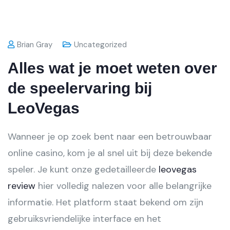
Brian Gray
Uncategorized
Alles wat je moet weten over
de speelervaring bij
LeoVegas
Wanneer je op zoek bent naar een betrouwbaar
online casino, kom je al snel uit bij deze bekende
speler. Je kunt onze gedetailleerde
leovegas
review
hier volledig nalezen voor alle belangrijke
informatie. Het platform staat bekend om zijn
gebruiksvriendelijke interface en het