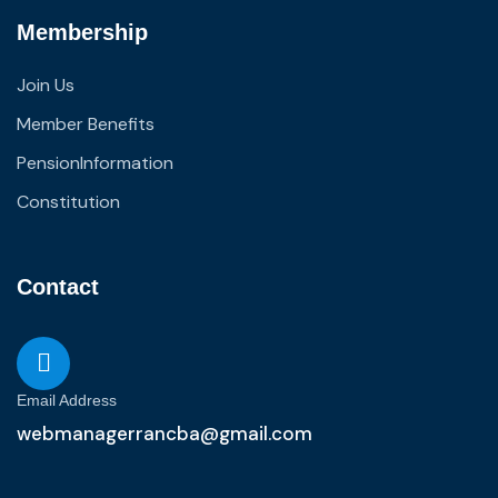
Membership
Join Us
Member Benefits
PensionInformation
Constitution
Contact
Email Address
webmanagerrancba@gmail.com