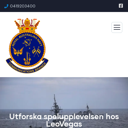
0419203400
Utforska spelupplevelsen hos
LeoVegas