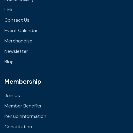
Link
Contact Us
Event Calendar
Merchandise
Newsletter
Blog
Membership
Join Us
Member Benefits
PensionInformation
Constitution