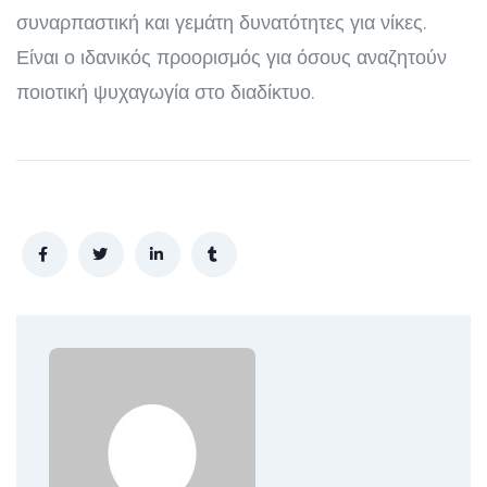
συναρπαστική και γεμάτη δυνατότητες για νίκες.
Είναι ο ιδανικός προορισμός για όσους αναζητούν
ποιοτική ψυχαγωγία στο διαδίκτυο.