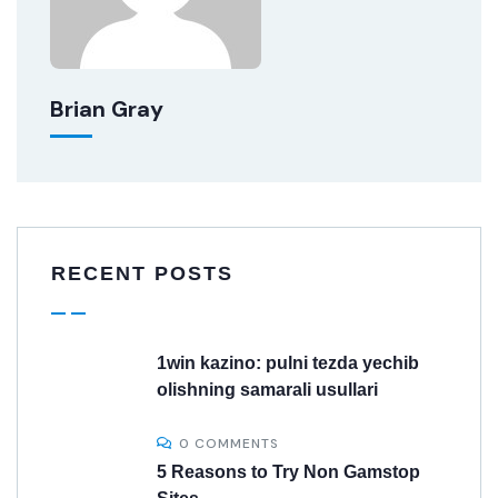
Brian Gray
RECENT POSTS
1win kazino: pulni tezda yechib
olishning samarali usullari
0 COMMENTS
5 Reasons to Try Non Gamstop