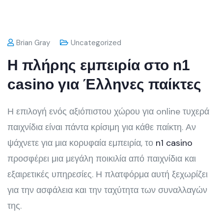
Brian Gray
Uncategorized
Η πλήρης εμπειρία στο n1
casino για Έλληνες παίκτες
Η επιλογή ενός αξιόπιστου χώρου για online τυχερά
παιχνίδια είναι πάντα κρίσιμη για κάθε παίκτη. Αν
ψάχνετε για μια κορυφαία εμπειρία, το
n1 casino
προσφέρει μια μεγάλη ποικιλία από παιχνίδια και
εξαιρετικές υπηρεσίες. Η πλατφόρμα αυτή ξεχωρίζει
για την ασφάλεια και την ταχύτητα των συναλλαγών
της.