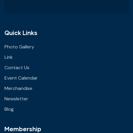
Quick Links
Photo Gallery
Link
Contact Us
Event Calendar
Merchandise
Newsletter
Blog
Membership