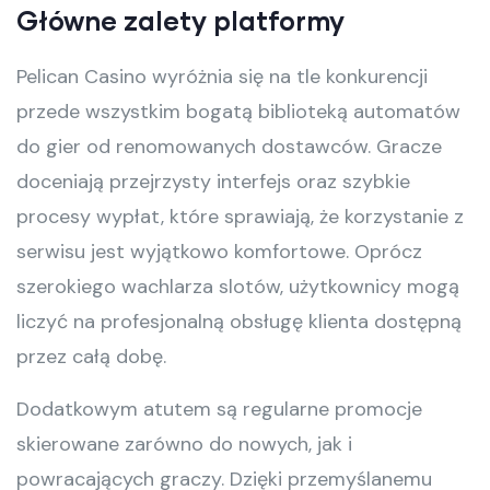
Główne zalety platformy
Pelican Casino wyróżnia się na tle konkurencji
przede wszystkim bogatą biblioteką automatów
do gier od renomowanych dostawców. Gracze
doceniają przejrzysty interfejs oraz szybkie
procesy wypłat, które sprawiają, że korzystanie z
serwisu jest wyjątkowo komfortowe. Oprócz
szerokiego wachlarza slotów, użytkownicy mogą
liczyć na profesjonalną obsługę klienta dostępną
przez całą dobę.
Dodatkowym atutem są regularne promocje
skierowane zarówno do nowych, jak i
powracających graczy. Dzięki przemyślanemu