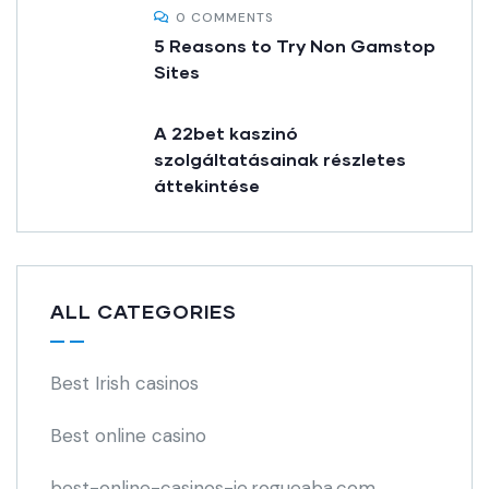
0 COMMENTS
5 Reasons to Try Non Gamstop
Sites
A 22bet kaszinó
szolgáltatásainak részletes
áttekintése
ALL CATEGORIES
Best Irish casinos
Best online casino
best-online-casinos-ie.rogueaba.com