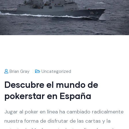
Brian Gray
Uncategorized
Descubre el mundo de
pokerstar en España
Jugar al poker en línea ha cambiado radicalmente
nuestra forma de disfrutar de las cartas y la