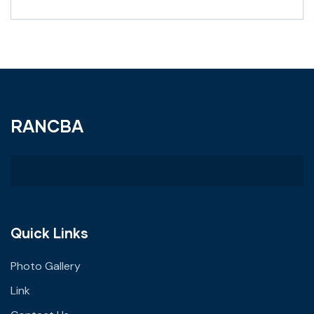
RANCBA
Quick Links
Photo Gallery
Link