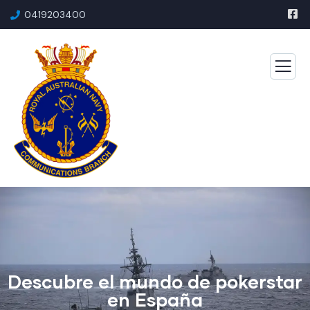
0419203400
Descubre el mundo de pokerstar
en España