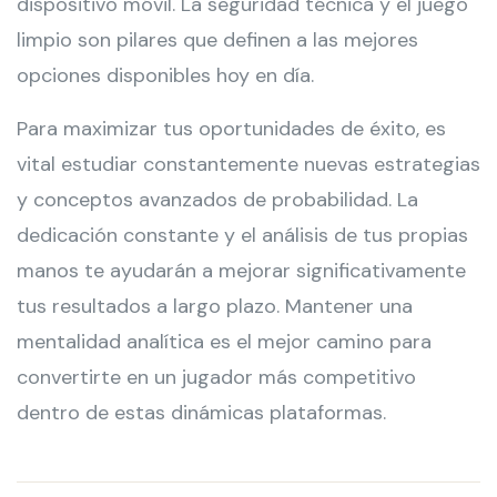
dispositivo móvil. La seguridad técnica y el juego
limpio son pilares que definen a las mejores
opciones disponibles hoy en día.
Para maximizar tus oportunidades de éxito, es
vital estudiar constantemente nuevas estrategias
y conceptos avanzados de probabilidad. La
dedicación constante y el análisis de tus propias
manos te ayudarán a mejorar significativamente
tus resultados a largo plazo. Mantener una
mentalidad analítica es el mejor camino para
convertirte en un jugador más competitivo
dentro de estas dinámicas plataformas.