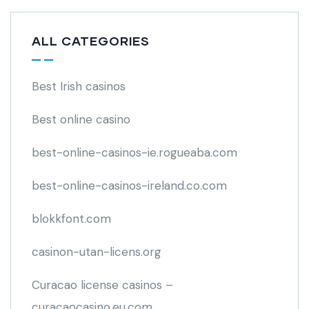
ALL CATEGORIES
Best Irish casinos
Best online casino
best-online-casinos-ie.rogueaba.com
best-online-casinos-ireland.co.com
blokkfont.com
casinon-utan-licens.org
Curacao license casinos –
curacaocasino.eu.com