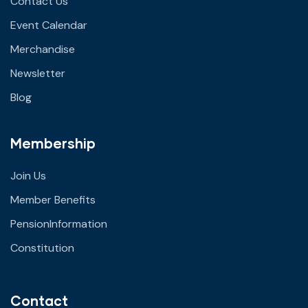
Contact Us
Event Calendar
Merchandise
Newsletter
Blog
Membership
Join Us
Member Benefits
PensionInformation
Constitution
Contact